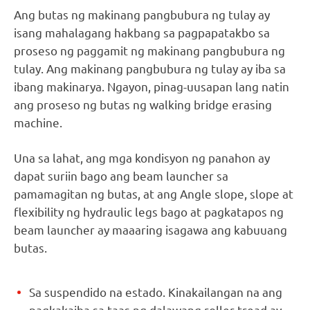
Ang butas ng makinang pangbubura ng tulay ay
isang mahalagang hakbang sa pagpapatakbo sa
proseso ng paggamit ng makinang pangbubura ng
tulay. Ang makinang pangbubura ng tulay ay iba sa
ibang makinarya. Ngayon, pinag-uusapan lang natin
ang proseso ng butas ng walking bridge erasing
machine.
Una sa lahat, ang mga kondisyon ng panahon ay
dapat suriin bago ang beam launcher sa
pamamagitan ng butas, at ang Angle slope, slope at
flexibility ng hydraulic legs bago at pagkatapos ng
beam launcher ay maaaring isagawa ang kabuuang
butas.
Sa suspendido na estado. Kinakailangan na ang
pagkakaiba sa taas ng dalawang roller tread ay