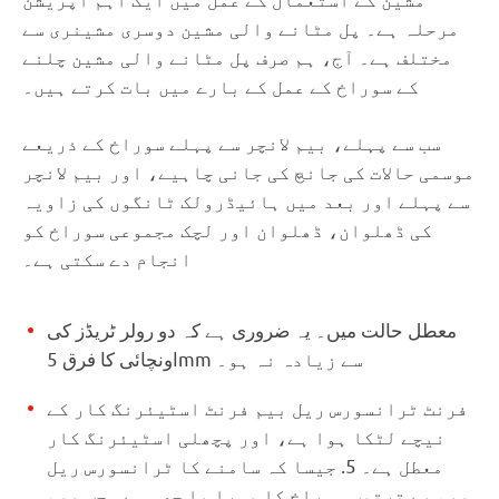
مرحلہ ہے۔ پل مٹانے والی مشین دوسری مشینری سے
مختلف ہے۔ آج، ہم صرف پل مٹانے والی مشین چلنے
کے سوراخ کے عمل کے بارے میں بات کرتے ہیں۔
سب سے پہلے، بیم لانچر سے پہلے سوراخ کے ذریعے
موسمی حالات کی جانچ کی جانی چاہیے، اور بیم لانچر
سے پہلے اور بعد میں ہائیڈرولک ٹانگوں کی زاویہ
کی ڈھلوان، ڈھلوان اور لچک مجموعی سوراخ کو
انجام دے سکتی ہے۔
معطل حالت میں۔ یہ ضروری ہے کہ دو رولر ٹریڈز کی
اونچائی کا فرق 5mm سے زیادہ نہ ہو۔
فرنٹ ٹرانسورس ریل بیم فرنٹ اسٹیئرنگ کار کے
نیچے لٹکا ہوا ہے، اور پچھلی اسٹیئرنگ کار
معطل ہے۔ 5. جیسا کہ سامنے کا ٹرانسورس ریل
بیم بے ترتیب سوراخ کا پورا یا حصہ ہے۔ جب بیم