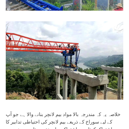
خلاصہ یہ کہ مندرجہ بالا مواد بیم لانچر بنانے والا ہے جو آپ
کے لیے سوراخ کے ذریعے بیم لانچر کی احتیاطی تدابیر کا
اشتراک کرتا ہے۔ اشتراک یہاں ختم ہوتا ہے۔ مزید بیم