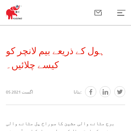
ہول کے ذریعے بیم لانچر کو
کیسے چلائیں۔
بتانا:
05 اگست 2021
برج مٹانے والی مشین کا سوراخ پل مٹانے والی
مشین کے استعمال کے عمل میں ایک اہم آپریشن