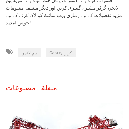
لانچر، گرڈر مشین، گینٹری کرین اور دیگر متعلقہ معلومات
مزید تفصیلات کے لیے ہماری ویب سائٹ کو لاک کرنے کے لیے
خوش آمدید!
,
Gantry کرین
بیم لانچر
متعلقہ مصنوعات