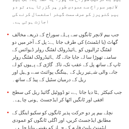
لانچر سوراخ سے عمودی طور پر گزرتا ہے، تو دو
بیم کنویرز کو صرف سست گیئر استعمال کرنے کی
اجازت ہوتی ہے۔
جب بیم لانچر ٹانگوں سے پہلے سوراخ کے ذریعے مخالف
گھاٹ (یا ابٹمنٹ) کی طرف جاتا ہے: پل کے آخر میں دو
لفٹنگ ٹرالیوں کو ہائیڈرولک لفٹنگ رولر ڈیوائس کے
سامنے تھوڑا سا لے جایا جائے گا، ہائیڈرولک لفٹنگ رولر
ٹاپ کے ساتھ پل کے عقب تک، تاکہ گاڑی کے پہیوں کو لے
جانے والی شہتیر ریل کے ہینگنگ پوائنٹ سے، وہیل اور
ریل کے درمیان سٹیل کے پیڈ کے ساتھ۔
جب کنیکٹر ہٹا دیا جاتا ہے، تو ڈووٹیل گائیڈ ریل کی سطح
افقی اور ٹانگیں اٹھا کر ایڈجسٹ ہونی چاہیے۔
نچلے بیم پر دو حرکت پذیر ٹانگوں کو سکیو اینگل کے
مطابق ایڈجسٹ کریں، اور اگلی ٹانگوں کو عمودی
ابٹمنٹ پلیٹ فارم کے جہاز کو یقینی بنانا چاہیے۔