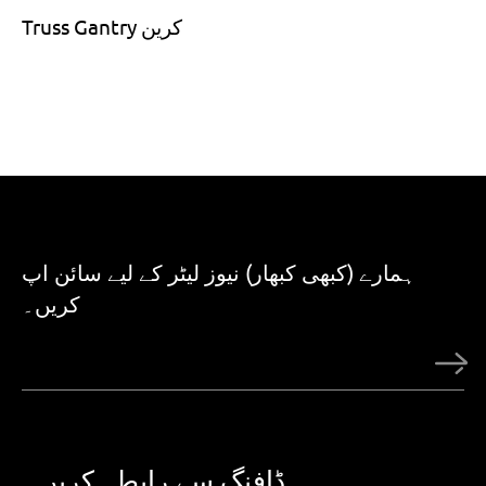
Truss Gantry کرین
ہمارے (کبھی کبھار) نیوز لیٹر کے لیے سائن اپ
کریں۔
ڈافنگ سے رابطہ کریں۔