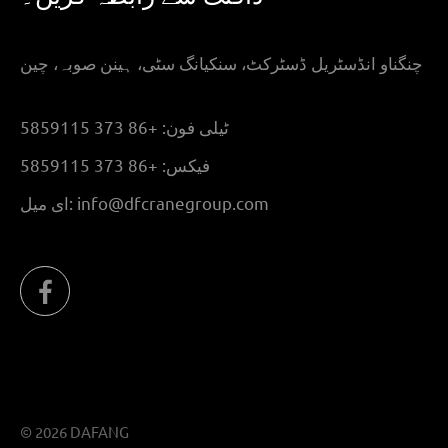
چنگناو انڈسٹریل ڈسٹرکٹ، سنکیانگ سٹی، ہینن صوبہ، چین
ٹیلی فون:
+86 373 5859115
فیکس:
+86 373 5859115
info@dfcranegroup.com
ای میل:
© 2026 DAFANG