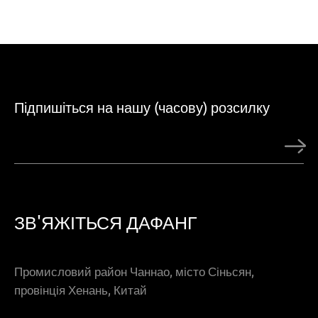
Підпишіться на нашу (часову) розсилку
ЗВ'ЯЖІТЬСЯ ДАФАНГ
Промисловий район Чаннао, місто Сіньсян,
провінція Хенань, Китай