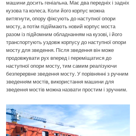
машини досить геніальна. Має два передніх і задніх
кузова та колеса. Коли його корпус можна
витягнути, опору фіксують до наступної опори
мосту, а потім підіймають новий корпус моста
разом із підйомним обладнанням на кузові, і його
транспортують уздовж корпусу до наступної опори
мосту для зведення. Після зведення він може
продовжувати рух вперед і переміщатися до
наступної опори мосту, тим самим реалізуючи
безперервне зведення мосту. У порівнянні з ручним
зведенням мостів, використання машини для
зведення мостів можна назвати простим і зручним.