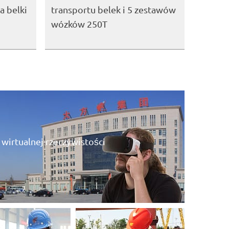
 belki
transportu belek i 5 zestawów
wózków 250T
irtualnej rzeczywistości