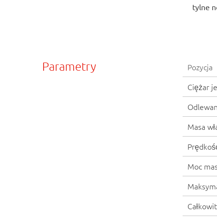
tylne 
Parametry
Pozycja
Ciężar j
Odlewan
Masa wła
Prędkoś
Moc mas
Maksymal
Całkowit