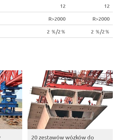
12
12
R>2000
R>2000
2 ％/2％
2 ％/2％
y
20 zestawów wózków do