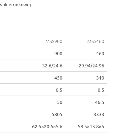
dwukierunkowej.
MSS900
MSS460
900
460
32.6/24.6
29.94/24.96
450
310
0.5
0.5
50
46.5
5805
3333
62.5×20.6×5.6
58.5×13.8×5