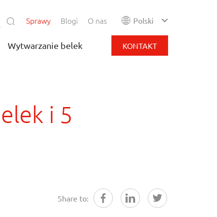
Sprawy
Blogi
O nas
Polski
Wytwarzanie belek
KONTAKT
lek i 5
Share to: