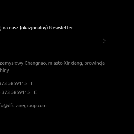
ię na nasz (okazjonalny) Newsletter
zemysłowy Changnao, miasto Xinxiang, prowincja
hiny
373 5859115
 373 5859115
fo@dfcranegroup.com