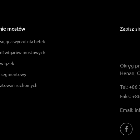
nie mostów
Zapisz s
sująca wyrzutnia belek
 dźwigarów mostowych
 wiązek
Okręg pr
Henan, C
k segmentowy
sztowań ruchomych
Tel:
+86 
Faks:
+86
Email:
in