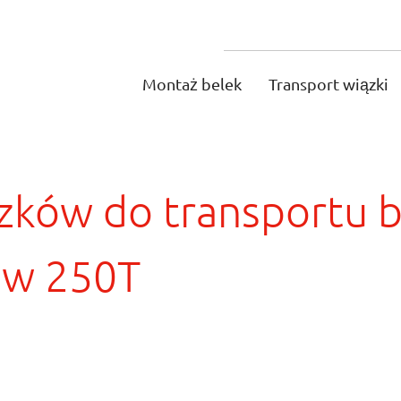
Montaż belek
Transport wiązki
ków do transportu be
ów 250T