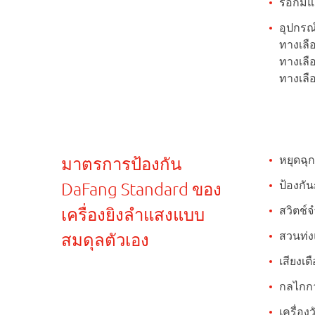
รอกมีแผ
อุปกรณ
ทางเลื
ทางเลื
ทางเลือ
หยุดฉุก
มาตรการป้องกัน
ป้องกั
DaFang Standard ของ
สวิตช์
เครื่องยิงลำแสงแบบ
สวนท่ง
สมดุลตัวเอง
เสียงเต
กลไกกา
เครื่อ