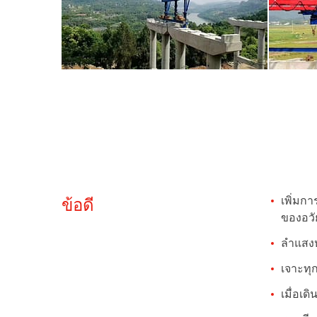
เพิ่มก
ข้อดี
ของอวั
ลำแสงห
เจาะทุ
เมื่อเ