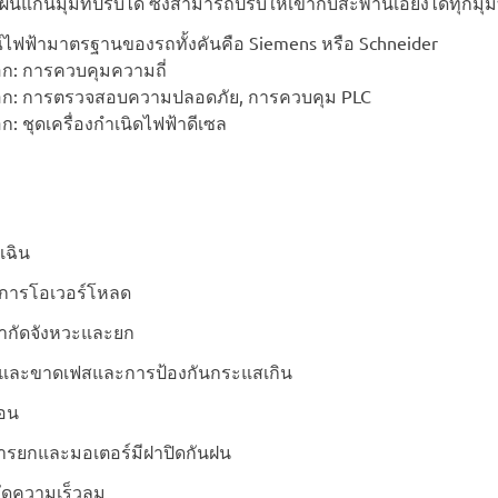
่นแกนมุมที่ปรับได้ ซึ่งสามารถปรับให้เข้ากับสะพานเอียงได้ทุกมุมที
์ไฟฟ้ามาตรฐานของรถทั้งคันคือ Siemens หรือ Schneider
อก: การควบคุมความถี่
อก: การตรวจสอบความปลอดภัย, การควบคุม PLC
ก: ชุดเครื่องกำเนิดไฟฟ้าดีเซล
เฉิน
นการโอเวอร์โหลด
จำกัดจังหวะและยก
และขาดเฟสและการป้องกันกระแสเกิน
ือน
รยกและมอเตอร์มีฝาปิดกันฝน
งวัดความเร็วลม