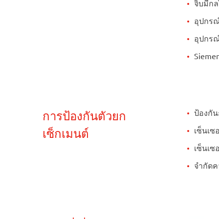
จิ๊บมี
อุปกรณ
อุปกรณ
Siemen
ป้องกั
การป้องกันตัวยก
เซ็นเซ
เซ็กเมนต์
เซ็นเซอ
จำกัดค