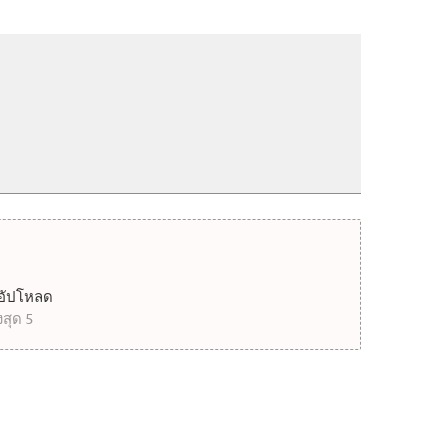
่ออัปโหลด
สุด 5