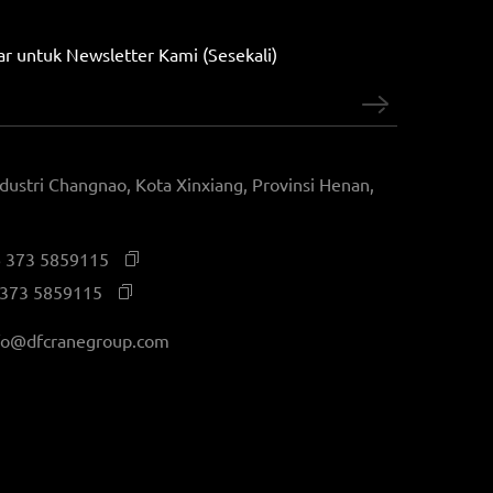
r untuk Newsletter Kami (Sesekali)
ndustri Changnao, Kota Xinxiang, Provinsi Henan,
 373 5859115
 373 5859115
fo@dfcranegroup.com