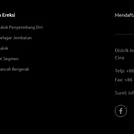
 Ereksi
Mendafta
Balok Penyeimbang Diri
Gelagar Jembatan
alok
Distrik I
Cina
at Segmen
rancah Bergerak
Telp:
+86
Fax:
+86
Surel:
in