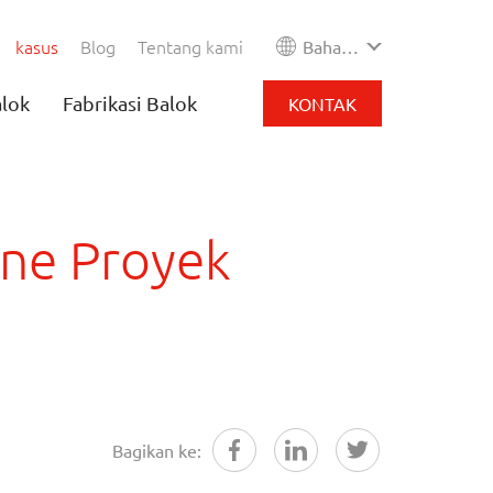
kasus
Blog
Tentang kami
Bahasa Indonesia
alok
Fabrikasi Balok
KONTAK
ine Proyek
Bagikan ke: