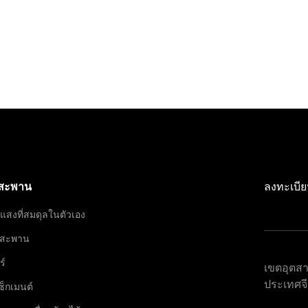
งสะพาน
ลงทะเบีย
แสงที่สมดุลในตัวเอง
นสะพาน
ร์
เขตอุตส
ประเทศจ
ซ็กเมนต์