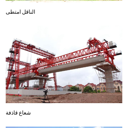
الناقل امتطى
شعاع قاذفة