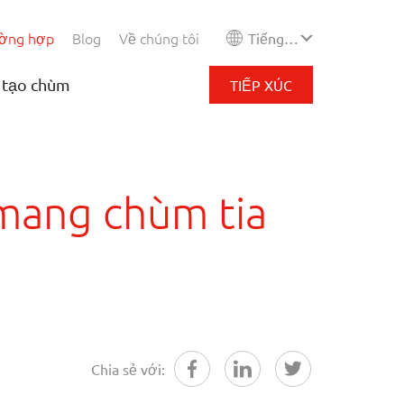
ường hợp
Blog
Về chúng tôi
Tiếng Việt
 tạo chùm
TIẾP XÚC
 mang chùm tia
Chia sẻ với: