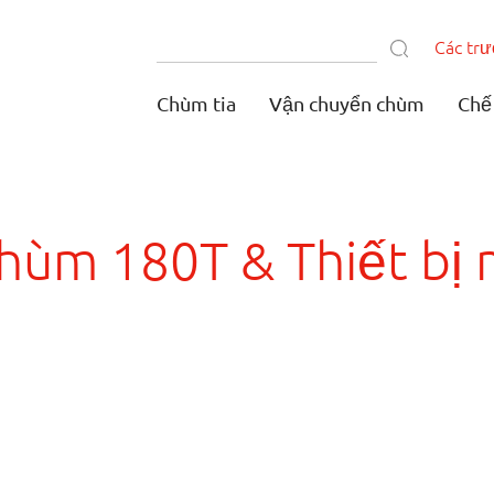
Các tr
Chùm tia
Vận chuyển chùm
Chế
chùm 180T & Thiết bị