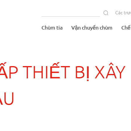
Các tr
Chùm tia
Vận chuyển chùm
Chế
P THIẾT BỊ XÂ
ẦU