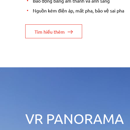
Báo động bằng âm thanh và ánh sáng
Nguồn kém điện áp, mất pha, bảo vệ sai pha
Tìm hiểu thêm
VR PANORAMA