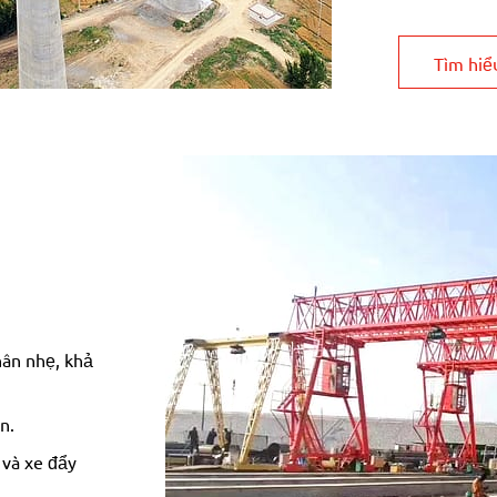
Tìm hiể
hân nhẹ, khả
n.
 và xe đẩy