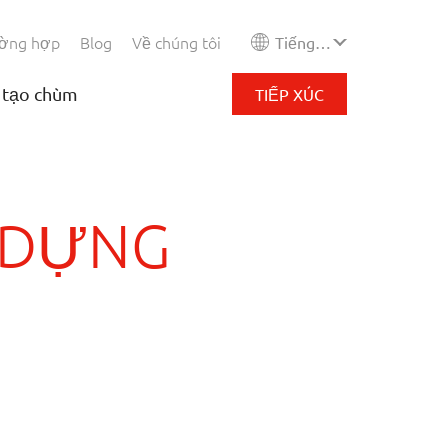
ường hợp
Blog
Về chúng tôi
Tiếng Việt
 tạo chùm
TIẾP XÚC
Y DỰNG