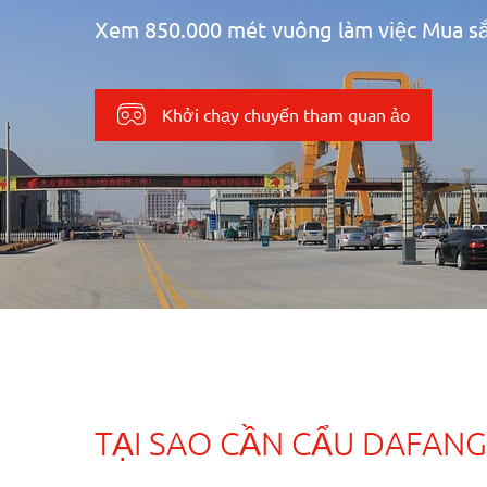
Xem 850.000 mét vuông làm việc Mua sắ
Khởi chạy chuyến tham quan ảo
TẠI SAO CẦN CẨU DAFANG