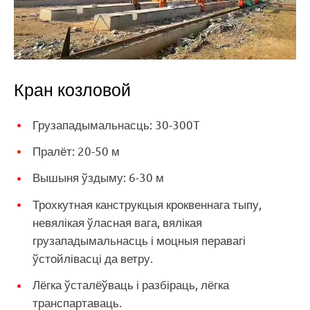
Кран козловой
Грузападымальнасць: 30-300T
Пралёт: 20-50 м
Вышыня ўздыму: 6-30 м
Трохкутная канструкцыя кроквеннага тыпу,
невялікая ўласная вага, вялікая
грузападымальнасць і моцныя перавагі
ўстойлівасці да ветру.
Лёгка ўсталёўваць і разбіраць, лёгка
транспартаваць.