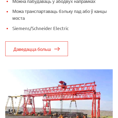
Можна пабудаваць у абодвух напрамках
Можа транспартаваць бэльку пад або ў канцы
моста
Siemens/Schneider Electric
Даведацца больш