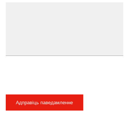
Адправіць паведамленне