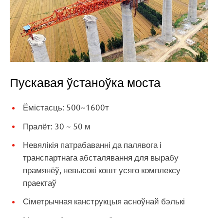
Пускавая ўстаноўка моста
Ёмістасць: 500~1600т
Пралёт: 30 ~ 50 м
Невялікія патрабаванні да палявога і
транспартнага абсталявання для вырабу
прамянёў, невысокі кошт усяго комплексу
праектаў
Сіметрычная канструкцыя асноўнай бэлькі