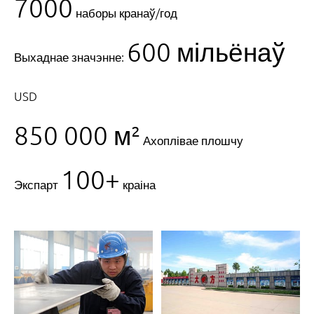
7000
наборы кранаў/год
600 мільёнаў
Выхаднае значэнне:
USD
850 000 м²
Ахоплівае плошчу
100+
Экспарт
краіна