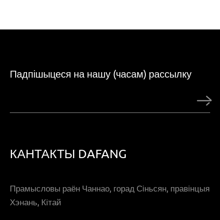
Падпішыцеся на нашу (часам) рассылку
КАНТАКТЫ DAFANG
Прамысловы раён Чаннао, горад Сіньсян, правінцыя
Хэнань, Кітай