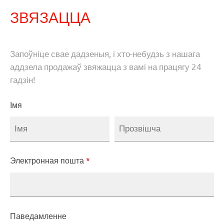
ЗВЯЗАЦЦА
Запоўніце свае дадзеныя, і хто-небудзь з нашага
аддзела продажаў звяжацца з вамі на працягу 24
гадзін!
Імя
Электронная пошта
*
Паведамленне