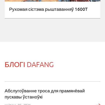
Рухомая сістэма рыштаванняў 1600T
БЛОГІ DAFANG
Абслугоўванне троса для прамянёвай
пускавы ўстаноўкі
жнівень 05, 2021