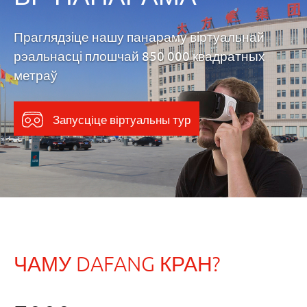
Праглядзіце нашу панараму віртуальнай
рэальнасці плошчай 850 000 квадратных
метраў
Запусціце віртуальны тур
ЧАМУ DAFANG КРАН?