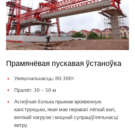
Прамянёвая пускавая ўстаноўка
Умяшчальнасць: 80-300т
Пралёт: 30 ~ 50 м
Асноўная бэлька прымае кроквенную
канструкцыю, якая мае перавагі лёгкай вагі,
вялікай нагрузкі і моцнай супраціўляльнасці
ветру.