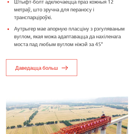
Штыфт-болт адключаецца праз кожныя 12
метраў, што зручна для пераносу і
транспарціроўкі.
Аутрыгер мае апорную пласціну з рэгуляваным
вуглом, якая можа адаптавацца да нахіленага
моста пад любым вуглом ніжэй за 45°
Даведацца больш