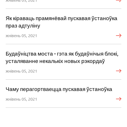
Як кіраваць прамянёвай пускавая ўстаноўка
праз адтуліну
жнівень 05, 2021
Будаўніцтва моста - гэта як будаўнічыя блокі,
усталяванне некалькіх новых рэкордаў
жнівень 05, 2021
Чаму перагортваецца пускавая ўстаноўка
жнівень 05, 2021