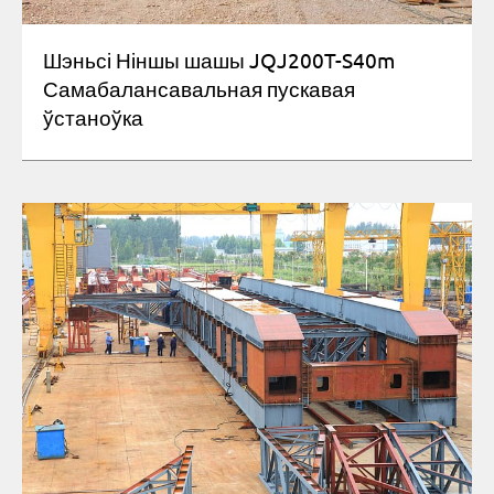
Шэньсі Ніншы шашы JQJ200T-S40m
Самабалансавальная пускавая
ўстаноўка