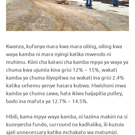
Kwanza, kufanya mara kwa mara oiling, oiling kwa
waya kamba ni mara nyingi katika mwendo ni
muhimu. Kiini cha katani cha kamba mpya ya waya ya
chuma kwa ujumla kina grisi 12% ~ 15%, wakati
kamba ya chuma iliyopitwa na wakati ina grisi 2.4%
katika sehemu yenye hasara kubwa. Mwishoni mwa
kamba ya chuma sawa, hata ikiwa haijapitia pulley,
bado ina mafuta ya 12.7% ~ 14.5%.
Mbili, kama mpya waya kamba, ni lazima makini na si
kuonyesha fundo, surround na kadhalika, ili kuzuia
ajali unnecessary katika mchakato wa matumizi.