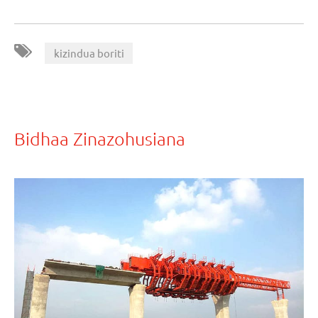
kizindua boriti
Bidhaa Zinazohusiana