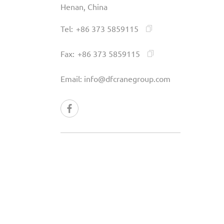
Henan, China
Tel:
+86 373 5859115
Fax:
+86 373 5859115
Email:
info@dfcranegroup.com