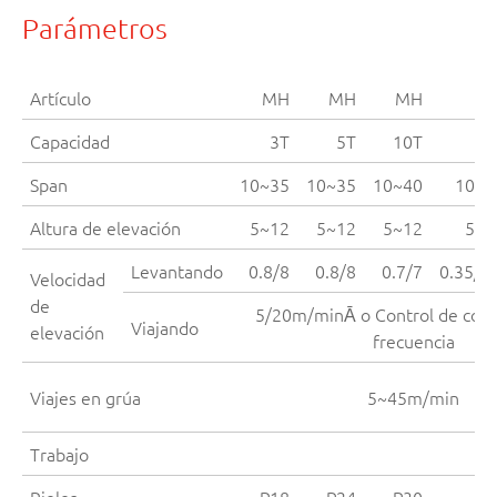
Parámetros
Artículo
MH
MH
MH
M
Capacidad
3T
5T
10T
16
Span
10~35
10~35
10~40
10~4
Altura de elevación
5~12
5~12
5~12
5~1
Levantando
0.8/8
0.8/8
0.7/7
0.35/3
Velocidad
de
5/20m/minĀ o Control de conv
Viajando
elevación
frecuencia
Viajes en grúa
5~45m/min
Trabajo
Rieles
P18
P24
P30
P3