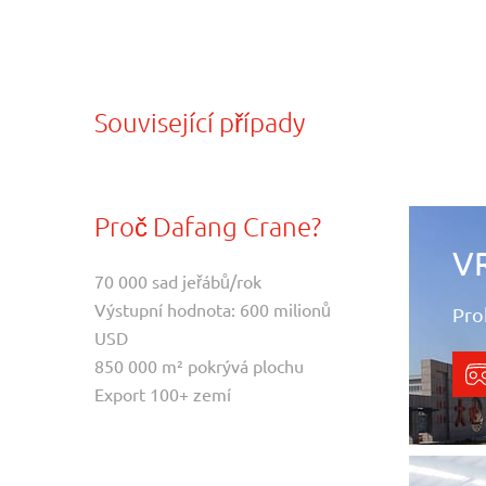
Související případy
Proč Dafang Crane?
V
70 000 sad jeřábů/rok
Výstupní hodnota: 600 milionů
Pro
USD
850 000 m² pokrývá plochu
Export 100+ zemí