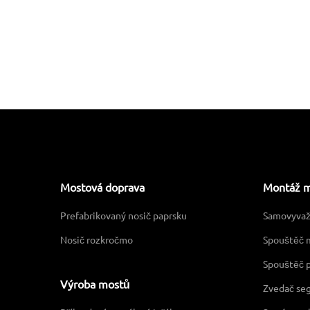
Mostová doprava
Montáž 
Prefabrikovaný nosič paprsku
Samovyvaž
Nosič rozkročmo
Spouštěč 
Spouštěč 
Výroba mostů
Zvedač se