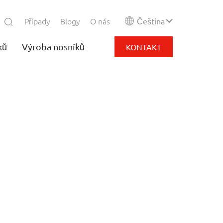
Případy
Blogy
O nás
Čeština
ků
Výroba nosníků
KONTAKT