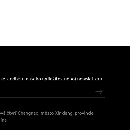
e se k odběru našeho (příležitostného) newsletteru
vá čtvrť Changnao, město Xinxiang, provincie
ína