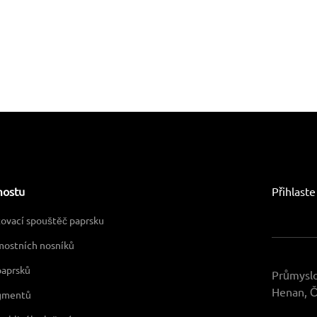
mostu
Přihlast
ovací spouštěč paprsku
mostních nosníků
paprsků
Průmyslo
Henan, Č
gmentů