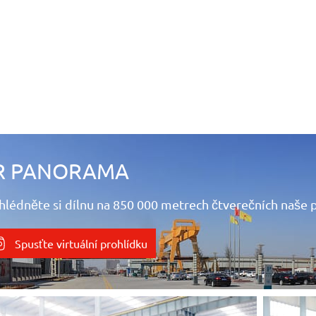
R PANORAMA
hlédněte si dílnu na 850 000 metrech čtverečních naše p
Spusťte virtuální prohlídku